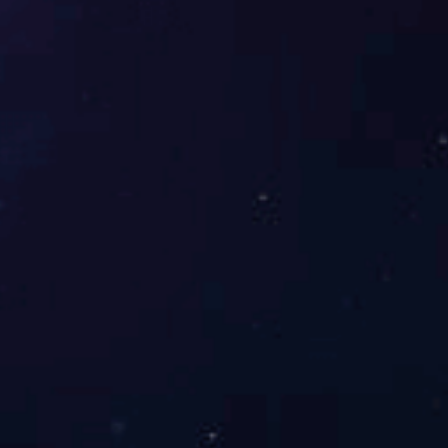
上一篇：
湖南省建设工程造价管理总站2022年工程半岛平台-半岛(中国)一站式服务平台 成果文件质量评价优秀
下一篇：
被市住建局评为2022年度工程半岛平台-半岛(中国)一站式服务平台 企业市场行为诚信评价AAA等级
文章推荐