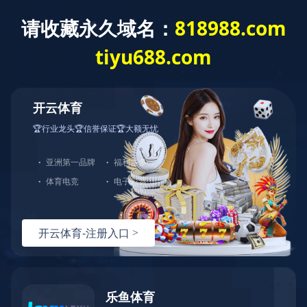
0731-85221278
半岛平台-半岛(中国)一站式服务平台
公司概况
免费咨询热线
您的位置：
首页
>
荣誉资质
>
荣誉
>
详情
被浏阳市财政评审中心评为“2022
年度半岛平台-半岛(中国)一站式
服务平台 质量考核优秀”
发布日期：2023-02-27
来源：本站
阅读量：93