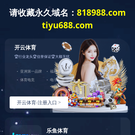
0731-85221278
半岛平台-半岛(中国)一站式服务平台
公司概况
免费咨询热线
您的位置：
首页
>
荣誉资质
荣誉
资质
造价甲级资质
招标代理甲级资质
中价协会员单位
省造价协会副理事长单位
常务理事单位
质量管理体系认证证书
环境管理体系认证证书
职业健康安全管理体系认证证书