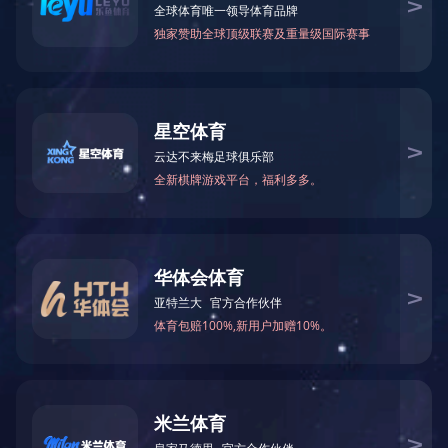
1
2
3
4
5
...
7
下一页
快捷导航
关键词
半岛平台-半岛(中国)一站式服务平台
0731-85221278
0731-85226831
工程咨询
网站首页
公司概况
招标代理
荣誉资质
企业动态
半岛平台-半岛(中国)一站式服务平台
业务范围
服务案例
人才招聘
湖南省长沙市岳麓区潇湘南路一段208号柏宁地王广场北栋5F
版权所有：半岛平台-半岛(中国)一站式服务平台
备案号：
湘ICP备
2024042548号-1
技术支持：
竞网智赢
蜂巢2.0
营业执照查询