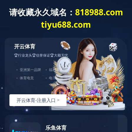
0731-85221278
半岛平台-半岛(中国)一站式服务平台
公司概况
免费咨询热线
您的位置：
首页
>
荣誉资质
>
荣誉
>
详情
中国建设工程造价管理协会评定
为AAA工程半岛平台-半岛(中国)
一站式服务平台 企业信用
发布日期：2023-07-28
来源：本站
阅读量：175
2023年6月30日，再次被中国建设工程造价管理协
会评为2023年第一批工程半岛平台-半岛(中国)一站式服
务平台 AAA信用企业。