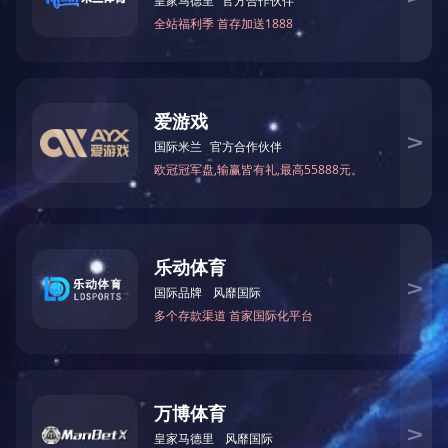
上一篇：
被市造价协会评为2023年度工程半岛平台-半岛(中国)一站式服务平台 优秀单位
下一篇：
望城经开区2022年度造价中介服务机构考核评价第二名
文章推荐
被湖南省信用管理协会评定为企业信用等级AAA
2024-05-27
被湖南省招标投标协会评为“2023年度诚信创优单位”
2024-03-29
2023届湖南省半岛平台-半岛(中国)一站式服务平台 行业诚信服
务精神文明示范企业
2024-03-28
被市造价协会评为2023年度工程半岛平台-半岛(中国)一站式服
务平台 优秀单位
2023-12-29
望城经开区2022年度造价中介服务机构考核评价第二名